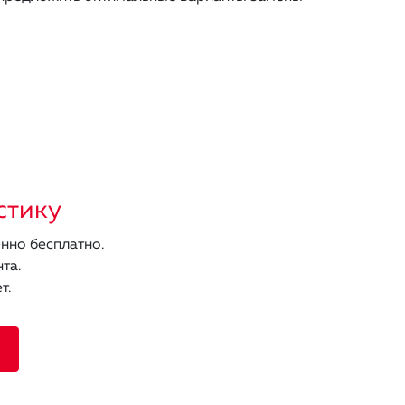
стику
нно бесплатно.
та.
т.