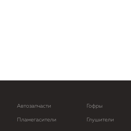
Автозапчасти
Гофры
Пламегасители
Глушители