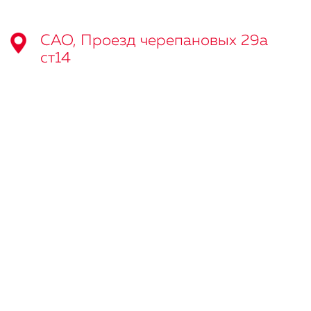
САО, Проезд черепановых 29а
ст14