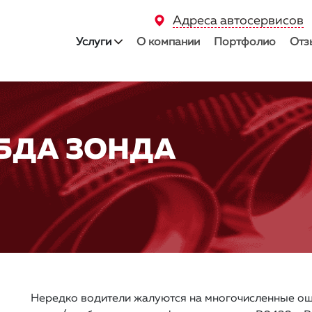
Адреса автосервисов
Услуги
О компании
Портфолио
Отз
БДА ЗОНДА
Нередко водители жалуются на многочисленные ош