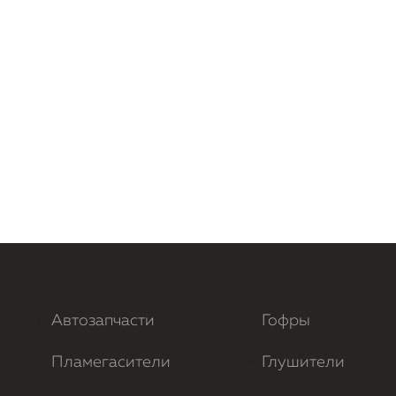
Автозапчасти
Гофры
Пламегасители
Глушители