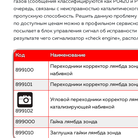
газов (сообщения классифицируются как Р0420 и Р
очередь, связаны с неисправностью каталитическог
пропускную способность. Решить данную проблему
по доступным ценам можно в профильном сервисно
посылает в блок управления сигнал об исправности
результате чего сигнализатор «check engine», расп
Код
Наименование
Переходники корректор лямбда зон
899100
набивкой
899101
Переходники корректор лямбда зон
Угловой переходники корректор лям
катализирующей набивкой
899102
899000
Гайка лямбда зонда
899010
Заглушка гайки лямбда зонда