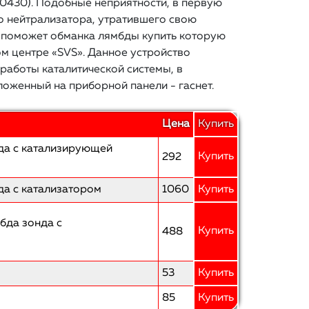
0430). Подобные неприятности, в первую
о нейтрализатора, утратившего свою
 поможет обманка лямбды купить которую
м центре «SVS». Данное устройство
 работы каталитической системы, в
оложенный на приборной панели - гаснет.
Цена
Купить
да с катализирующей
Купить
292
да с катализатором
1060
Купить
бда зонда с
Купить
488
53
Купить
85
Купить