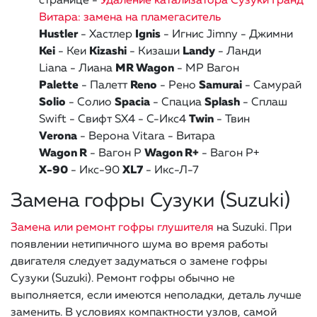
странице -
Удаление катализатора Сузуки Гранд
Витара: замена на пламегаситель
Hustler
- Хастлер
Ignis
- Игнис
Jimny - Джимни
Kei
- Кеи
Kizashi
- Кизаши
Landy
- Ланди
Liana - Лиана
MR Wagon
- МР Вагон
Palette
- Палетт
Reno
- Рено
Samurai
- Самурай
Solio
- Солио
Spacia
- Спациа
Splash
- Сплаш
Swift - Свифт
SX4 - С-Икс4
Twin
- Твин
Verona
- Верона
Vitara - Витара
Wagon R
- Вагон Р
Wagon R+
- Вагон Р+
X-90
- Икс-90
XL7
- Икс-Л-7
Замена гофры Сузуки (Suzuki)
Замена или ремонт гофры глушителя
на Suzuki. При
появлении нетипичного шума во время работы
двигателя следует задуматься о замене гофры
Сузуки (Suzuki). Ремонт гофры обычно не
выполняется, если имеются неполадки, деталь лучше
заменить. В условиях компактности узлов, самой