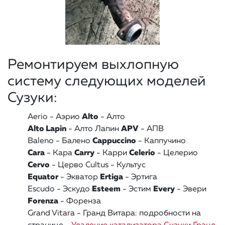
Ремонтируем выхлопную
систему следующих моделей
Сузуки:
Aerio - Аэрио
Alto
- Алто
Alto Lapin
- Алто Лапин
APV
- АПВ
Baleno - Балено
Cappuccino
- Каппучино
Cara
- Кара
Carry
- Карри
Celerio
- Целерио
Cervo
- Церво
Cultus - Культус
Equator
- Экватор
Ertiga
- Эртига
Escudo - Эскудо
Esteem
- Эстим
Every
- Эвери
Forenza
- Форенза
Grand Vitara - Гранд Витара
: подробности на