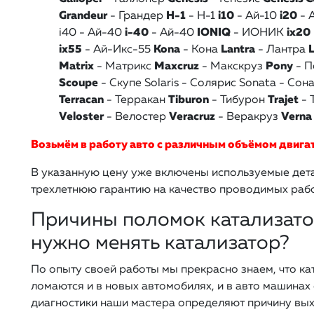
Grandeur
- Грандер
H-1
- Н-1
i10
- Ай-10
i20
- 
i40 - Ай-40
i-40
- Ай-40
IONIQ
- ИОНИК
ix20
ix55
- Ай-Икс-55
Kona
- Кона
Lantra
- Лантра
L
Matrix
- Матрикс
Maxcruz
- Макскруз
Pony
- П
Scoupe
- Скупе
Solaris - Солярис
Sonata - Сон
Terracan
- Терракан
Tiburon
- Тибурон
Trajet
- 
Veloster
- Велостер
Veracruz
- Веракруз
Verna
Возьмём в работу авто с различным объёмом двигат
В указанную цену уже включены используемые дета
трехлетнюю гарантию на качество проводимых рабо
Причины поломок катализато
нужно менять катализатор?
По опыту своей работы мы прекрасно знаем, что ка
ломаются и в новых автомобилях, и в авто машинах
диагностики наши мастера определяют причину выхо