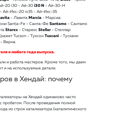
Ай-20
i30 - Ай-30
i30 N
- Ай-30-Н
- Ай-Икс-20
ix35 - Ай-Икс-35
avita
- Лавита
Marcia
- Марсиа
они
Santa-Fe - Санта-Фе
Santamo
- Сантамо
ата
Starex
- Старекс
Stellar
- Стеллар
Тражет
Tucson - Туксон
Tuscani
- Тускани
- Верна
еля и любого года выпуска.
ли и работа мастеров. Кроме того, мы даем
т и на используемые детали.
ров в Хендай: почему
тализаторы на Хендай одинаково часто
 с пробегом. После проведения полной
да из строя катализатора (каталитического