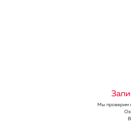
Запи
Мы проверим п
Оз
В