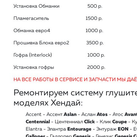
Установка Обманки 500 р.
Пламегаситель 1500 р.
Обманка евро4 1000 р.
Прошивка Блока евро2 3500 р.
Гофра (Interlock) 1000 р.
Установка гофры 2000 р.
НА ВСЕ РАБОТЫ В СЕРВИСЕ И ЗАПЧАСТИ МЫ ДА
Ремонтируем систему глушит
моделях Хендай:
Accent - Ассент
Aslan
- Аслан
Atos
- Атос
Avan
Centennial
- Центенниал
Click
- Клик
Coupe
- К
Elantra - Элантра
Entourage
- Энтураж
EON
- 
Galloper
- Галлопер
Genesis
- Генезис
Genesis 