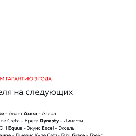
ЁМ ГАРАНТИЮ 3 ГОДА
еля на следующих
te
- Авант
Azera
- Азера
упе
Creta - Крета
Dynasty
- Династи
ЕОН
Equus
- Экуис
Excel
- Эксель
Coupe
- Генезис Купе
Getz- Гетц
Grace
- Грейс