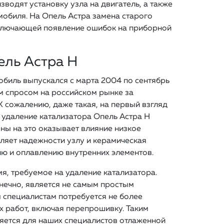
водят установку узла на двигатель, а также
мобиля. На Опель Астра замена старого
сключающей появление ошибок на приборной
ель Астра H
мобиль выпускался с марта 2004 по сентябрь
м спросом на российском рынке за
 сожалению, даже такая, на первый взгляд
а удаление катализатора Опель Астра H
оны на это оказывает влияние низкое
вляет надежности узлу и керамическая
ию и оплавлению внутренних элементов.
я, требуемое на удаление катализатора.
онечно, является не самым простым
м специалистам потребуется не более
х работ, включая перепрошивку. Таким
ляется для наших специалистов отлаженной