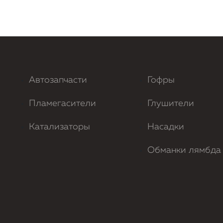
Автозапчасти
Гофры
Пламегасители
Глушители
Катализаторы
Насадки
Обманки лямбда