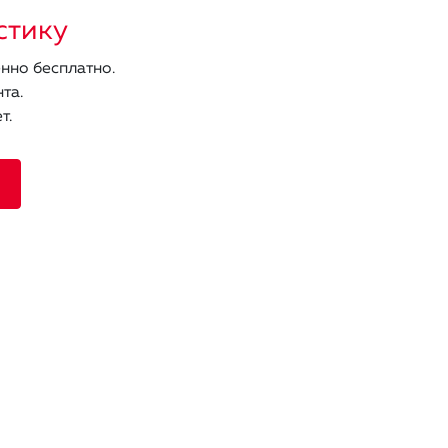
стику
нно бесплатно.
та.
т.