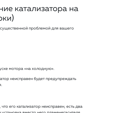
ие катализатора на
оки)
 существенной проблемой для вашего
уске мотора «на холодную».
затор неисправен будет предупреждать
.
что его катализатор неисправен, есть два
 установка вместо него пламенегасителя.