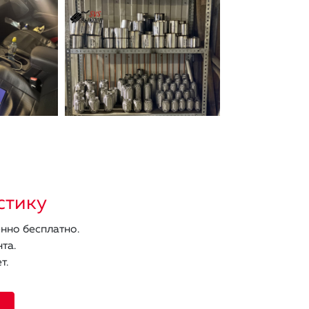
стику
нно бесплатно.
та.
т.