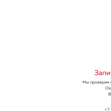
Запи
Мы проверим п
Оз
В