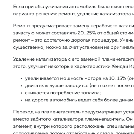
Если при обслуживании автомобиля было выявлено, 
варианта решения: ремонт, удаление катализатора и
Ремонт предусматривает замену нерабочего катали
зачастую может составлять 20…25% от общей стоим
ремонт – это достаточно дорогая процедура. Умень
существенно, можно за счет установки не оригиналь
Удаление катализатора с его заменой пламенегасит
этого, улучшит некоторые характеристики Хендай К
увеличивается мощность мотора на 10…15% (он
двигатель лучше заводится (не глохнет после п
снижается потребление топлива;
на дороге автомобиль ведет себя более динам
Переход на пламенегаситель предусматривает уста
вместо забитого катализатора пламенегаситель. Он
элемент, внутри которого расположены специальн
сопротивление потоку отработанных газов, понижая