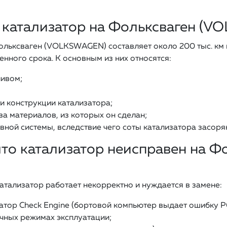
я катализатор на Фольксваген (
ьксваген (VOLKSWAGEN) составляет около 200 тыс. км пр
нного срока. К основным из них относятся:
ливом;
и конструкции катализатора;
ва материалов, из которых он сделан;
вной системы, вследствие чего соты катализатора засоря
что катализатор неисправен на Ф
катализатор работает некорректно и нуждается в замене:
атор Check Engine (бортовой компьютер выдает ошибку Р
чных режимах эксплуатации;