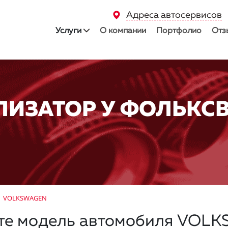
Адреса автосервисов
Услуги
О компании
Портфолио
Отз
ЛИЗАТОР У ФОЛЬКС
VOLKSWAGEN
те модель автомобиля VOL