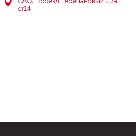
САО, Проезд черепановых 29а
ст14