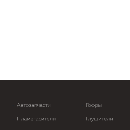
Автозапчасти
Гофры
Пламегасители
Глушители