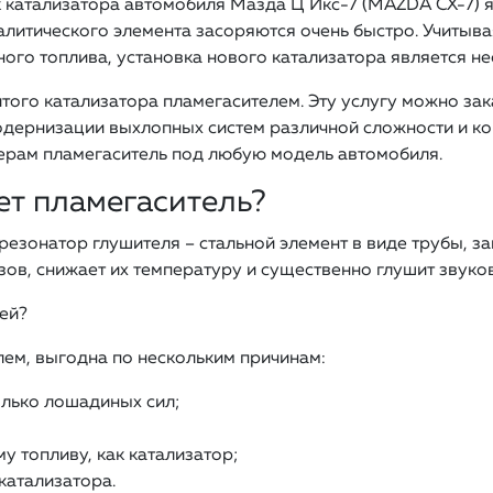
 катализатора автомобиля Мазда Ц Икс-7 (MAZDA CX-7) я
алитического элемента засоряются очень быстро. Учитыв
ного топлива, установка нового катализатора является 
итого катализатора пламегасителем. Эту услугу можно за
одернизации выхлопных систем различной сложности и ко
ерам пламегаситель под любую модель автомобиля.
т пламегаситель?
езонатор глушителя – стальной элемент в виде трубы, з
ов, снижает их температуру и существенно глушит звуко
ей?
лем, выгодна по нескольким причинам:
лько лошадиных сил;
у топливу, как катализатор;
катализатора.