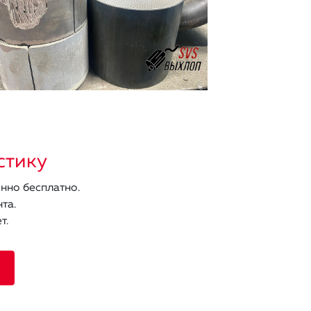
стику
нно бесплатно.
та.
т.