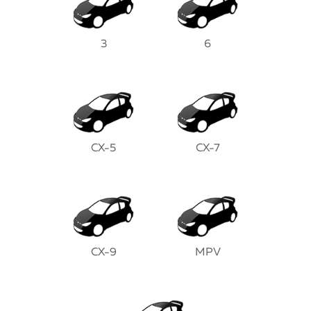
3
6
CX-5
CX-7
CX-9
MPV