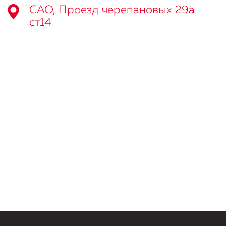
САО, Проезд черепановых 29а
ст14