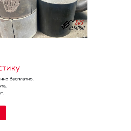
стику
нно бесплатно.
та.
т.