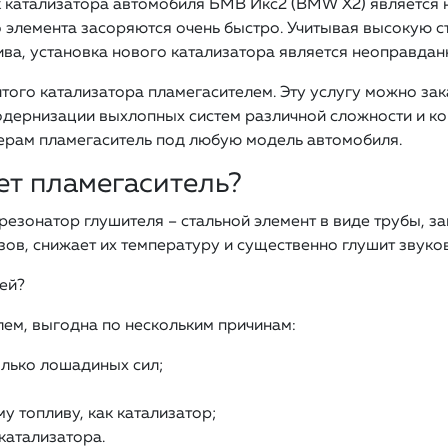
 катализатора автомобиля БМВ Икс2 (BMW X2) является н
 элемента засоряются очень быстро. Учитывая высокую с
ива, установка нового катализатора является неоправда
итого катализатора пламегасителем. Эту услугу можно за
одернизации выхлопных систем различной сложности и ко
ерам пламегаситель под любую модель автомобиля.
т пламегаситель?
езонатор глушителя – стальной элемент в виде трубы, з
ов, снижает их температуру и существенно глушит звуко
ей?
лем, выгодна по нескольким причинам:
лько лошадиных сил;
у топливу, как катализатор;
катализатора.