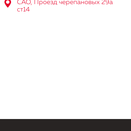
САО, Проезд черепановых 29а
ст14