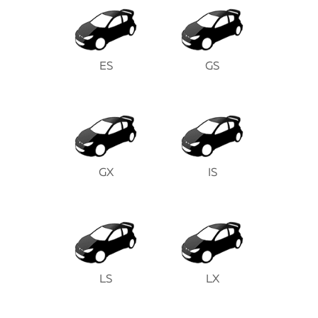
ES
GS
GX
IS
LS
LX