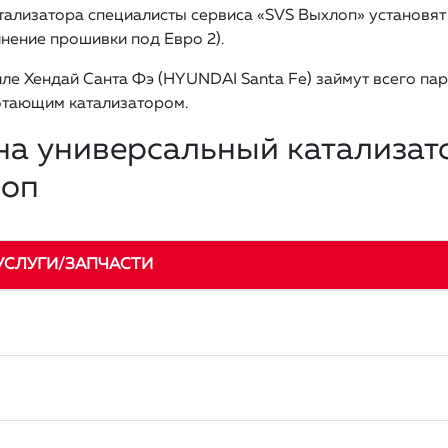
тализатора специалисты сервиса «SVS Выхлоп» установят
нение прошивки под Евро 2).
ле Хендай Санта Фэ (HYUNDAI Santa Fe) займут всего пар
отающим катализатором.
на универсальный катализато
лоп
УСЛУГИ/ЗАПЧАСТИ