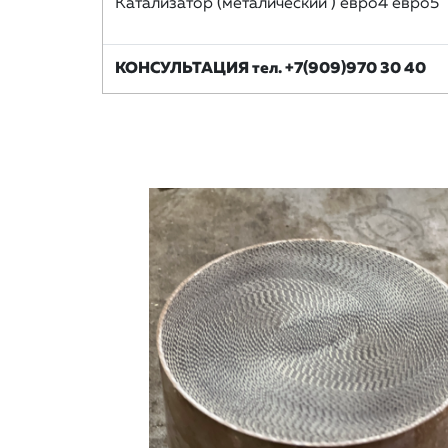
Катализатор (металический ) евро4 евро5
КОНСУЛЬТАЦИЯ тел. +7(909)970 30 40