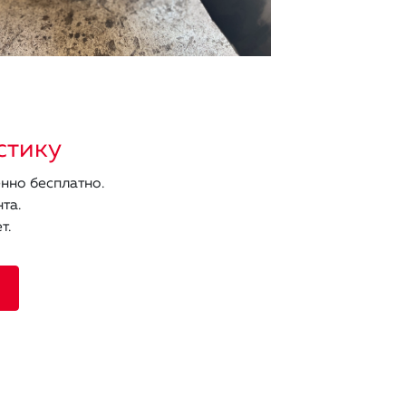
стику
нно бесплатно.
та.
т.