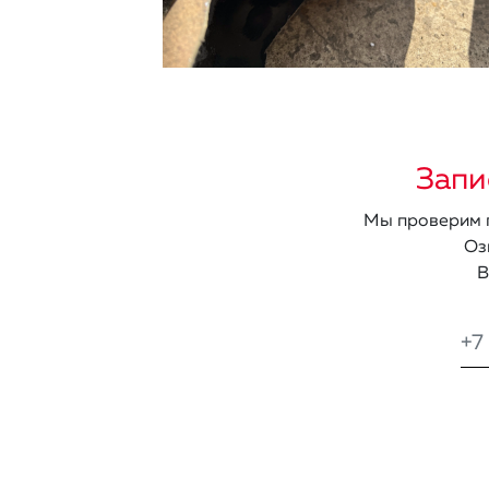
Запи
Мы проверим п
Оз
В