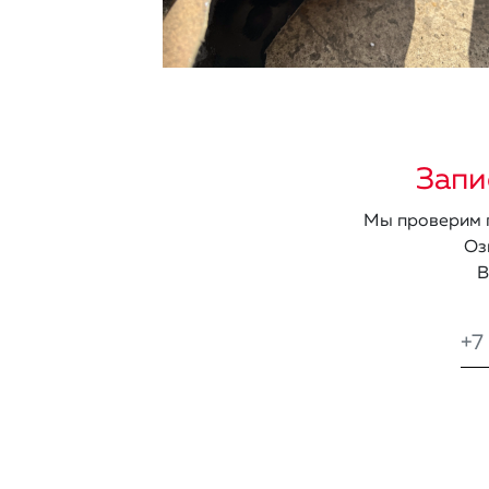
Запи
Мы проверим п
Оз
В