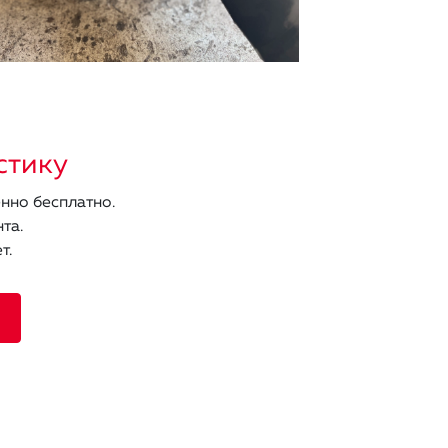
стику
нно бесплатно.
та.
т.