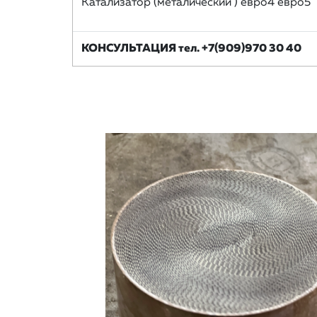
Катализатор (металический ) евро4 евро5
КОНСУЛЬТАЦИЯ тел. +7(909)970 30 40