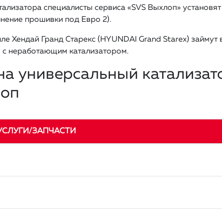
тализатора специалисты сервиса «SVS Выхлоп» установят
нение прошивки под Евро 2).
ле Хендай Гранд Старекс (HYUNDAI Grand Starex) займут в
 с неработающим катализатором.
на универсальный катализато
лоп
УСЛУГИ/ЗАПЧАСТИ