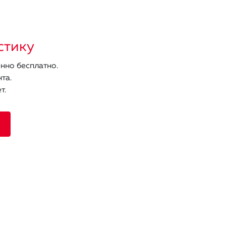
стику
нно бесплатно.
та.
т.