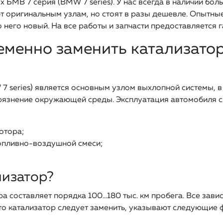
 БМВ 7 серия (BMW 7 series). У нас всегда в наличии бо
т оригинальным узлам, но стоят в разы дешевле. Опытн
 него новый. На все работы и запчасти предоставляется г
еменно заменить катализато
7 series) является основным узлом выхлопной системы, 
агрязнение окружающей среды. Эксплуатация автомобиля с
отора;
пливно-воздушной смеси;
лизатор?
 составляет порядка 100…180 тыс. км пробега. Все завис
то катализатор следует заменить, указывают следующие 