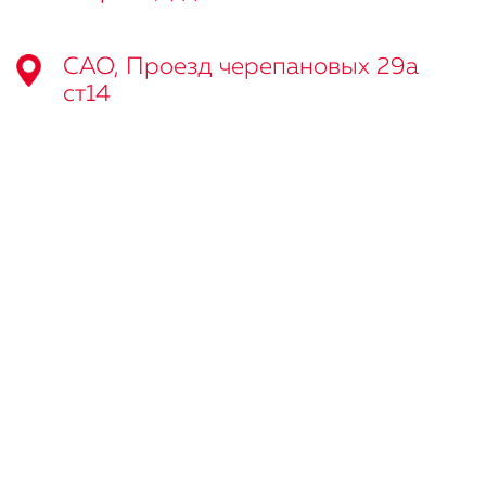
САО, Проезд черепановых 29а
ст14