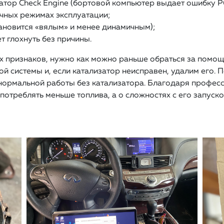
атор Check Engine (бортовой компьютер выдает ошибку Р
чных режимах эксплуатации;
ановится «вялым» и менее динамичным);
т глохнуть без причины.
х признаков, нужно как можно раньше обраться за помо
 системы и, если катализатор неисправен, удалим его. П
 нормальной работы без катализатора. Благодаря профе
потреблять меньше топлива, а о сложностях с его запуско