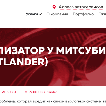
Адреса автосервисов
Услуги
О компании
Портфолио
Отз
ЛИЗАТОР У МИТСУБ
UTLANDER)
MITSUBISHI
MITSUBISHI Outlander
роблема, которая вредит как самой выхлопной системе, т