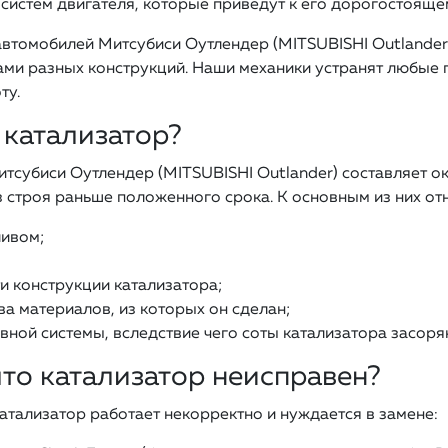
систем двигателя, которые приведут к его дорогостояще
автомобилей Митсубиси Оутлендер (MITSUBISHI Outlander
ми разных конструкций. Наши механики устранят любые 
ту.
 катализатор?
субиси Оутлендер (MITSUBISHI Outlander) составляет око
з строя раньше положенного срока. К основным из них от
ливом;
и конструкции катализатора;
ва материалов, из которых он сделан;
вной системы, вследствие чего соты катализатора засоря
что катализатор неисправен?
катализатор работает некорректно и нуждается в замене: