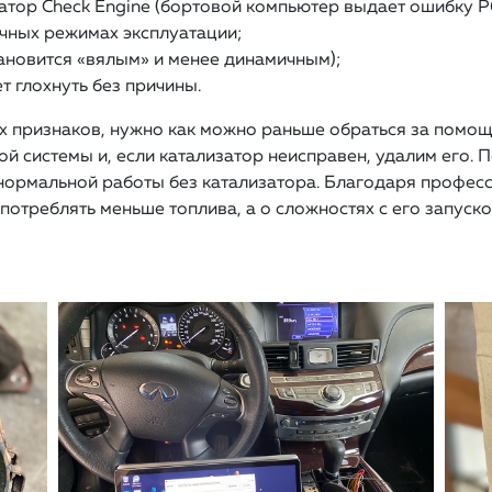
атор Check Engine (бортовой компьютер выдает ошибку Р
чных режимах эксплуатации;
ановится «вялым» и менее динамичным);
т глохнуть без причины.
х признаков, нужно как можно раньше обраться за помо
 системы и, если катализатор неисправен, удалим его. П
 нормальной работы без катализатора. Благодаря профе
потреблять меньше топлива, а о сложностях с его запуско