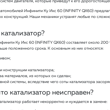
систем двигателя, которые приведут к его дорогостояще
автомобилей Инфинити Ку Икс 60 (INFINITY QX60) предла
х конструкций. Наши механики устранят любые по сложн
 катализатор?
инити Ку Икс 60 (INFINITY QX60) составляет около 200 ты
ньше положенного срока. К основным из них относятся:
ливом;
и конструкции катализатора;
ва материалов, из которых он сделан;
вной системы, вследствие чего соты катализатора засоря
что катализатор неисправен?
катализатор работает некорректно и нуждается в замене: