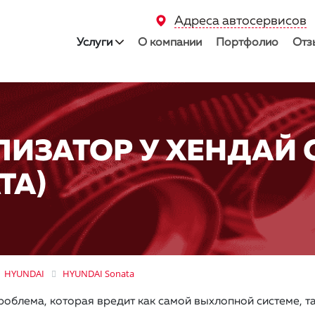
Адреса автосервисов
Услуги
О компании
Портфолио
Отз
ЛИЗАТОР У ХЕНДАЙ 
TA)
HYUNDAI
HYUNDAI Sonata
роблема, которая вредит как самой выхлопной системе, т