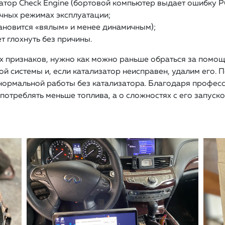
атор Check Engine (бортовой компьютер выдает ошибку Р
чных режимах эксплуатации;
ановится «вялым» и менее динамичным);
т глохнуть без причины.
х признаков, нужно как можно раньше обраться за помо
 системы и, если катализатор неисправен, удалим его. П
 нормальной работы без катализатора. Благодаря профе
потреблять меньше топлива, а о сложностях с его запуско