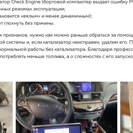
атор Check Engine (бортовой компьютер выдает ошибку Р
чных режимах эксплуатации;
ановится «вялым» и менее динамичным);
т глохнуть без причины.
х признаков, нужно как можно раньше обраться за помо
 системы и, если катализатор неисправен, удалим его. П
 нормальной работы без катализатора. Благодаря профе
потреблять меньше топлива, а о сложностях с его запуско