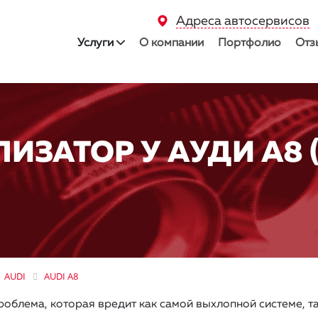
Адреса автосервисов
Услуги
О компании
Портфолио
Отз
ИЗАТОР У АУДИ A8 (
AUDI
AUDI A8
роблема, которая вредит как самой выхлопной системе, т