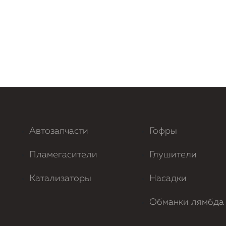
Автозапчасти
Гофры
Пламегасители
Глушители
Катализаторы
Насадки
Обманки лямбда