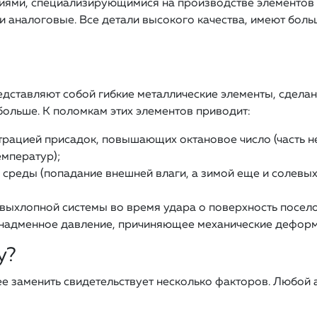
ями, специализирующимися на производстве элементов д
 и аналоговые. Все детали высокого качества, имеют боль
ставляют собой гибкие металлические элементы, сделан
 больше. К поломкам этих элементов приводит:
трацией присадок, повышающих октановое число (часть н
емператур);
среды (попадание внешней влаги, а зимой еще и солевых
ыхлопной системы во время удара о поверхность посело
ем надменное давление, причиняющее механические дефор
у?
ее заменить свидетельствует несколько факторов. Любой