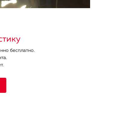
стику
нно бесплатно.
та.
т.