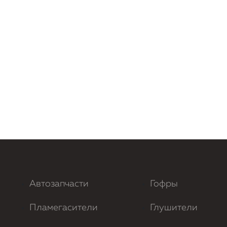
Автозапчасти
Гофры
Пламегасители
Глушители