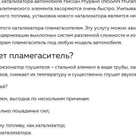
 катализатора автомобиля Ниссан Мурано (NISSAN Murano
алитического элемента засоряются очень быстро. Учитыв
ного топлива, установка нового катализатора является 
итого катализатора пламегасителем. Эту услугу можно за
одернизации выхлопных систем различной сложности и ко
ерам пламегаситель под любую модель автомобиля.
т пламегаситель?
езонатор глушителя – стальной элемент в виде трубы, з
ов, снижает их температуру и существенно глушит звуко
ей?
лем, выгодна по нескольким причинам:
лько лошадиных сил;
у топливу, как катализатор;
катализатора.